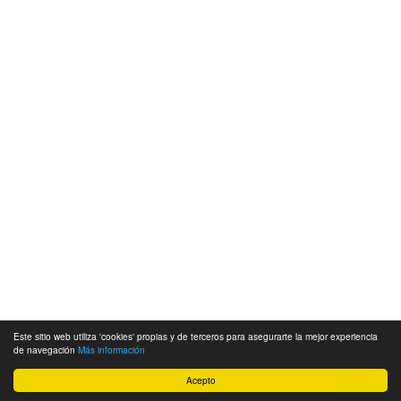
Este sitio web utiliza 'cookies' propias y de terceros para asegurarte la mejor experiencia
de navegación
Más información
Acepto