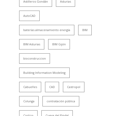
Astilleros Gondán
Asturias
AutoCAD
baterías almacenamiento energía
BIM
BIM Asturias
BIM Gijón
bioconstruccion
Building Information Modeling
Cabueñes
CAD
Castropol
Colunga
contratación pública
Cortizo
Cueva del Pindal