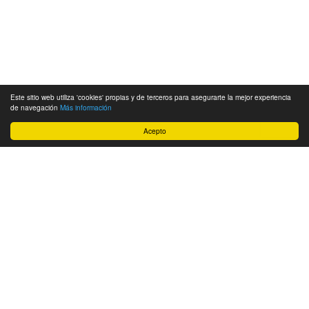
Este sitio web utiliza 'cookies' propias y de terceros para asegurarte la mejor experiencia
de navegación
Más información
Acepto