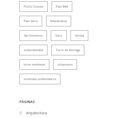
PGOU Oviedo
Plan BIM
Plan Siero
Ribadedeva
San Emeterio
Siero
Silvota
sostenibilidad
Torre de Noriega
torre medieval
urbanismo
viviendas unifamiliares
PÁGINAS
Arquitectura