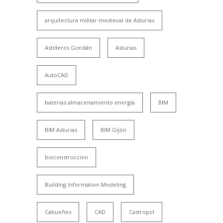
arquitectura militar medieval de Asturias
Astilleros Gondán
Asturias
AutoCAD
baterías almacenamiento energía
BIM
BIM Asturias
BIM Gijón
bioconstruccion
Building Information Modeling
Cabueñes
CAD
Castropol