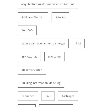
arquitectura militar medieval de Asturias
Astilleros Gondán
Asturias
AutoCAD
baterías almacenamiento energía
BIM
BIM Asturias
BIM Gijón
bioconstruccion
Building Information Modeling
Cabueñes
CAD
Castropol