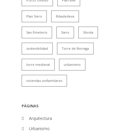
PGOU Oviedo
Plan BIM
Plan Siero
Ribadedeva
San Emeterio
Siero
Silvota
sostenibilidad
Torre de Noriega
torre medieval
urbanismo
viviendas unifamiliares
PÁGINAS
Arquitectura
Urbanismo