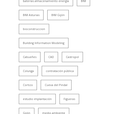
baterías almacenamiento energía
BIM
BIM Asturias
BIM Gijón
bioconstruccion
Building Information Modeling
Cabueñes
CAD
Castropol
Colunga
contratación pública
Cortizo
Cueva del Pindal
estudio implantación
Figueras
Gijón
medio ambiente