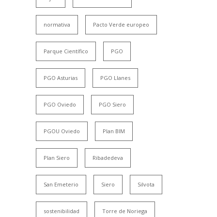
normativa
Pacto Verde europeo
Parque Científico
PGO
PGO Asturias
PGO Llanes
PGO Oviedo
PGO Siero
PGOU Oviedo
Plan BIM
Plan Siero
Ribadedeva
San Emeterio
Siero
Silvota
sostenibilidad
Torre de Noriega