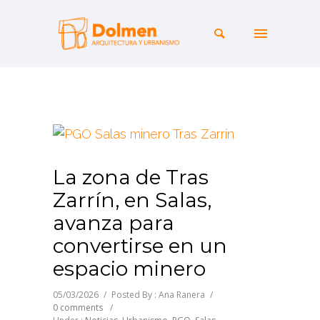
La zona de Tras
Zarrín, en Salas,
avanza para
convertirse en un
espacio minero
05/03/2026
/
Posted By : Ana Ranera
/
0 comments
/