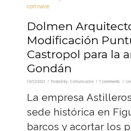
Dolmen Arquitecto
Modificación Punt
Castropol para la 
Gondán
10/12/2021
/
Posted By : Comunicación
/
1 comments
/
Un
La empresa Astillero
sede histórica en Fig
barcos y acortar los 