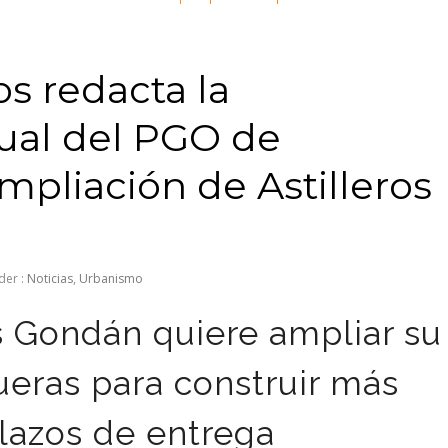
s redacta la
ual del PGO de
ampliación de Astilleros
der :
Noticias
,
Urbanismo
s Gondán quiere ampliar su
ueras para construir más
plazos de entrega