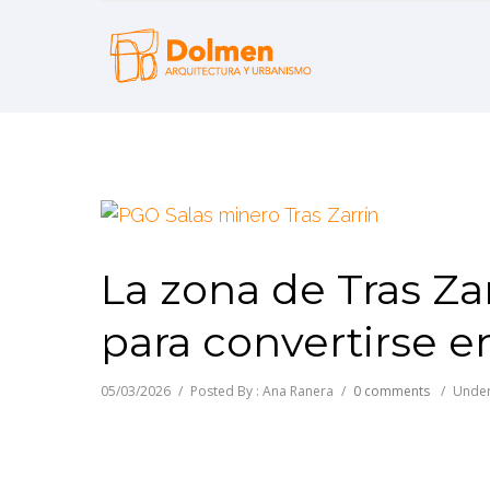
La zona de Tras Zar
para convertirse 
05/03/2026
/
Posted By : Ana Ranera
/
0 comments
/
Under