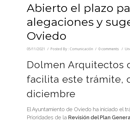
Abierto el plazo p
alegaciones y sug
Oviedo
05/11/2021
/
Posted By : Comunicación
/
0 comments
/
Un
Dolmen Arquitectos 
facilita este trámite,
diciembre
El Ayuntamiento de Oviedo ha iniciado el 
Prioridades de la
Revisión del Plan Gener