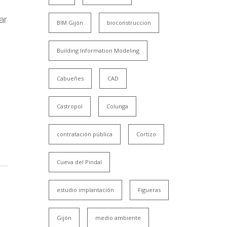
ar
BIM Gijón
bioconstruccion
Building Information Modeling
Cabueñes
CAD
Castropol
Colunga
contratación pública
Cortizo
Cueva del Pindal
estudio implantación
Figueras
Gijón
medio ambiente