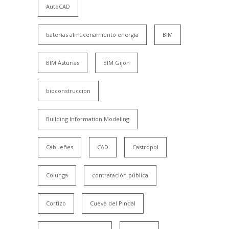
AutoCAD
baterías almacenamiento energía
BIM
BIM Asturias
BIM Gijón
bioconstruccion
Building Information Modeling
Cabueñes
CAD
Castropol
Colunga
contratación pública
Cortizo
Cueva del Pindal