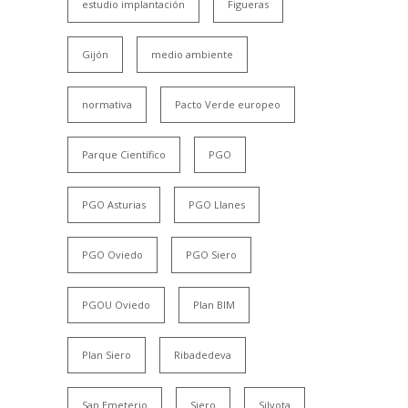
estudio implantación
Figueras
Gijón
medio ambiente
normativa
Pacto Verde europeo
Parque Científico
PGO
PGO Asturias
PGO Llanes
PGO Oviedo
PGO Siero
PGOU Oviedo
Plan BIM
Plan Siero
Ribadedeva
San Emeterio
Siero
Silvota