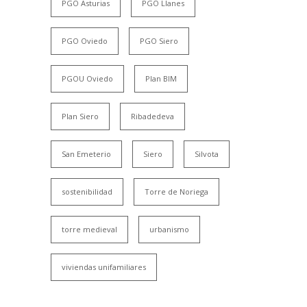
PGO Asturias
PGO Llanes
PGO Oviedo
PGO Siero
PGOU Oviedo
Plan BIM
Plan Siero
Ribadedeva
San Emeterio
Siero
Silvota
sostenibilidad
Torre de Noriega
torre medieval
urbanismo
viviendas unifamiliares