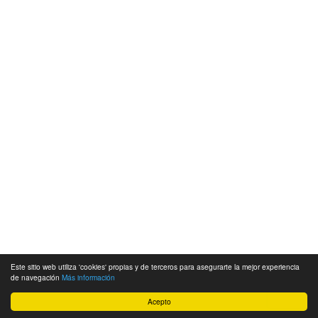
Este sitio web utiliza 'cookies' propias y de terceros para asegurarte la mejor experiencia
de navegación
Más información
Acepto