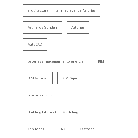
arquitectura militar medieval de Asturias
Astilleros Gondán
Asturias
AutoCAD
baterías almacenamiento energía
BIM
BIM Asturias
BIM Gijón
bioconstruccion
Building Information Modeling
Cabueñes
CAD
Castropol