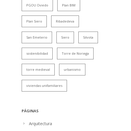
PGOU Oviedo
Plan BIM
Plan Siero
Ribadedeva
San Emeterio
Siero
Silvota
sostenibilidad
Torre de Noriega
torre medieval
urbanismo
viviendas unifamiliares
PÁGINAS
Arquitectura