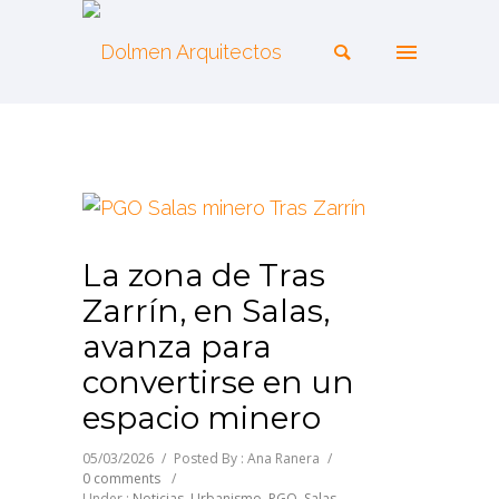
La zona de Tras
Zarrín, en Salas,
avanza para
convertirse en un
espacio minero
05/03/2026
/
Posted By : Ana Ranera
/
0 comments
/
Under :
Noticias
,
Urbanismo
,
PGO
,
Salas