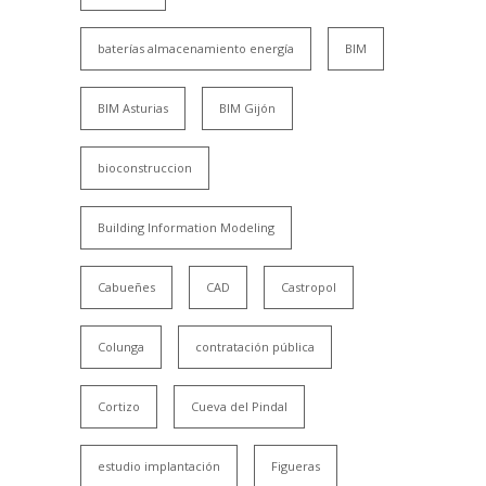
baterías almacenamiento energía
BIM
BIM Asturias
BIM Gijón
bioconstruccion
Building Information Modeling
Cabueñes
CAD
Castropol
Colunga
contratación pública
Cortizo
Cueva del Pindal
estudio implantación
Figueras