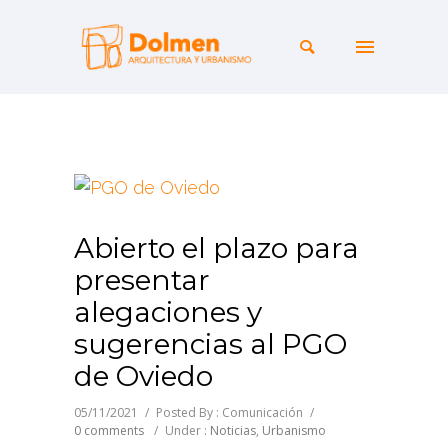
Abierto el plazo para
presentar
alegaciones y
sugerencias al PGO
de Oviedo
05/11/2021
/
Posted By : Comunicación
/
0 comments
/
Under :
Noticias
,
Urbanismo