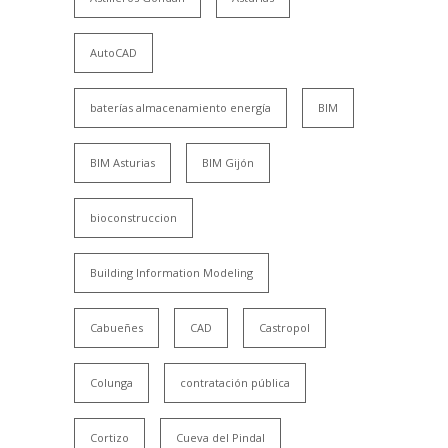
AutoCAD
baterías almacenamiento energía
BIM
BIM Asturias
BIM Gijón
bioconstruccion
Building Information Modeling
Cabueñes
CAD
Castropol
Colunga
contratación pública
Cortizo
Cueva del Pindal