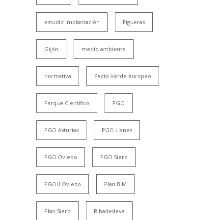
estudio implantación
Figueras
Gijón
medio ambiente
normativa
Pacto Verde europeo
Parque Científico
PGO
PGO Asturias
PGO Llanes
PGO Oviedo
PGO Siero
PGOU Oviedo
Plan BIM
Plan Siero
Ribadedeva