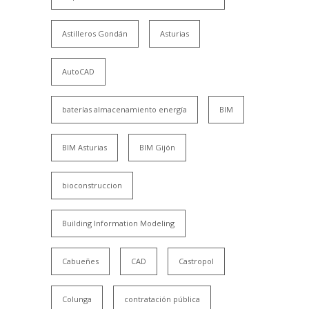
Astilleros Gondán
Asturias
AutoCAD
baterías almacenamiento energía
BIM
BIM Asturias
BIM Gijón
bioconstruccion
Building Information Modeling
Cabueñes
CAD
Castropol
Colunga
contratación pública