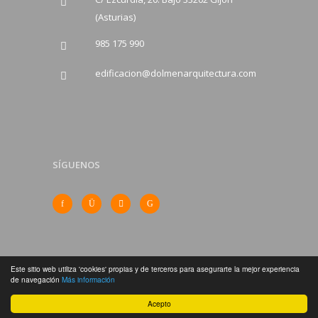
(Asturias)
985 175 990
edificacion@dolmenarquitectura.com
SÍGUENOS
Este sitio web utiliza 'cookies' propias y de terceros para asegurarte la mejor experiencia
de navegación
Más información
Acepto