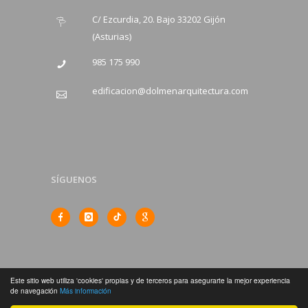
C/ Ezcurdia, 20. Bajo 33202 Gijón
(Asturias)
985 175 990
edificacion@dolmenarquitectura.com
SÍGUENOS
Este sitio web utiliza 'cookies' propias y de terceros para asegurarte la mejor experiencia
de navegación
Más información